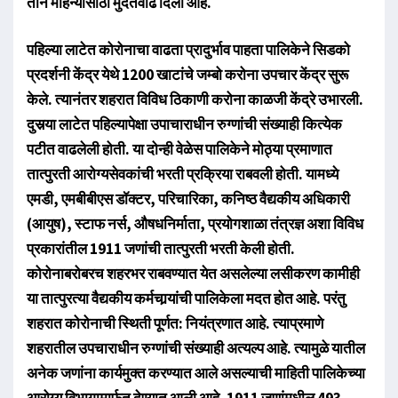
तीन महिन्यांसाठी मुदतवाढ दिली आहे.
पहिल्या लाटेत कोरोनाचा वाढता प्रादुर्भाव पाहता पालिकेने सिडको
प्रदर्शनी केंद्र येथे 1200 खाटांचे जम्बो करोना उपचार केंद्र सुरू
केले. त्यानंतर शहरात विविध ठिकाणी करोना काळजी केंद्रे उभारली.
दुसर्‍या लाटेत पहिल्यापेक्षा उपाचाराधीन रुग्णांची संख्याही कित्येक
पटीत वाढलेली होती. या दोन्ही वेळेस पालिकेने मोठ्या प्रमाणात
तात्पुरती आरोग्यसेवकांची भरती प्रक्रिया राबवली होती. यामध्ये
एमडी, एमबीबीएस डॉक्टर, परिचारिका, कनिष्ठ वैद्यकीय अधिकारी
(आयुष), स्टाफ नर्स, औषधनिर्माता, प्रयोगशाळा तंत्रज्ञ अशा विविध
प्रकारांतील 1911 जणांची तात्पुरती भरती केली होती.
कोरोनाबरोबरच शहरभर राबवण्यात येत असलेल्या लसीकरण कामीही
या तात्पुरत्या वैद्यकीय कर्मचार्‍यांची पालिकेला मदत होत आहे. परंतु
शहरात कोरोनाची स्थिती पूर्णत: नियंत्रणात आहे. त्याप्रमाणे
शहरातील उपचाराधीन रुग्णांची संख्याही अत्यल्प आहे. त्यामुळे यातील
अनेक जणांना कार्यमुक्त करण्यात आले असल्याची माहिती पालिकेच्या
आरोग्य विभागामार्फत देण्यात आली आहे. 1911 जणांमधील 493