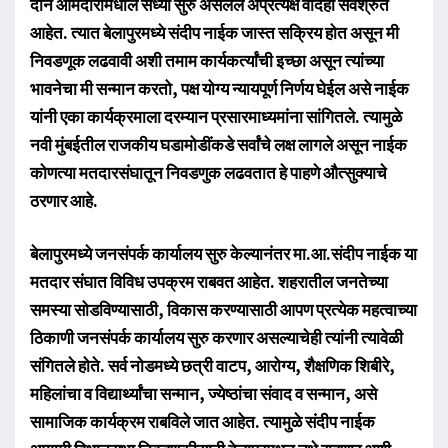
दोन आमदारांमधील सध्या सुरु असलेले अप्रत्यक्ष वादही सर्वश्रुत
आहेत. त्यात बेलापुरमध्ये संदीप नाईक जास्त सक्रिय होत असून मी
निवडणूक लढवावी अशी तमाम कार्यकर्त्यांची इच्छा असून त्यांच्या
भावनेचा मी सन्मान करतो, पक्ष योग्य न्यायपूर्ण निर्णय घेईल असे नाईक
यांनी एका कार्यक्रमाला दरम्यान प्रसारमाध्यमांना सांगितले. त्यामुळे
नवी मुंबईतील राजकीय घडामोडींकडे सर्वांचे लक्ष लागले असून नाईक
कोणत्या मतदारसंघातून निवडणुक लढवतात हे पाहणे औत्सुक्याचे
ठरणार आहे.
बेलापुरमध्ये जनसंपर्क कार्यालय सुरु केल्यानंतर मा.आ.संदीप नाईक या
मतदार संघात विविध उपक्रम राबवत आहेत. शहरातील जनतेच्या
समस्या सोडविण्यासाठी, विकास करण्यासाठी आपण प्रत्येक महत्वाच्या
ठिकाणी जनसंपर्क कार्यालय सुरु करणार असल्याचेही त्यांनी त्यावेळी
संगितले होते. सर्व नोडमध्ये छत्री वाटप, आरोग्य, शैक्षणिक शिबीरे,
महिलांचा व विद्यार्थ्यांचा सन्मान, ज्येष्ठांचा संवाद व सन्मान, असे
सामाजिक कार्यक्रम राबविले जात आहेत. त्यामुळे संदीप नाईक