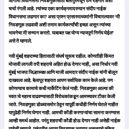
आगामी विधानसभा निवडणुकीसाठी बेलापुरमधून उभे राहणार अशी
चर्चा रंगली आहे. त्यांच्या एका कार्यक्रमादरम्यान संदीप नाईक
विधानसभा लढणार का? असा प्रश्न प्रसारमाध्यमांनी विचारल्यावर ‘मी
निवडणूक लढवावी अशी तमाम कार्यकर्त्यांची इच्छा असून त्यांच्या
भावनेचा मी सन्मान करतो. याबाबत पक्ष योग्य न्यायपूर्ण निर्णय घेईल'
असे ते म्हणाले.
नवी मुंबई शहराच्या हितासाठी संघर्ष सुरूच राहील. कोणतीही किंमत
मोजावी लागली तरी शहराचे अहित होऊ देणार नाही, असा निर्धार नवी
मुंबई भाजपा जिल्हाध्यक्ष आणि माजी आमदार संदीप नाईक यांनी बोलून
दाखवला आहे. बेलापूर शहरात आपण सर्वाधिक काम केले आहे. पण
कोणत्याच कामाचे कधी मार्केटिंग केलं नाही. निवडणुका आल्या की
स्वतःचे महत्त्व वाढवण्यासाठी विरोधकांकडून आमच्यावर टीका केली
जाते. निवडणुका डोळ्यासमोर ठेवून यापूर्वी कधीही निर्णय घेतले नाहीत
यापुढेही निर्णय घेणार नाही. आमची कोंडी करणाऱ्यांचा सामना करण्यास
आम्ही समर्थ आहोत. परंतु शहराची कोंडी होऊ देणार नाही असेही नाईक
यावेळी म्हणाले. एकंदरीत आपण निवडणुक लढणार असल्याचे संकेत