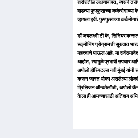
शरीरातील लक्षणांबाबत, व्यसने तसे
वाढत्या फुफ्फुसाच्या कर्करोगाच्य
व्हायला हवी. फुफ्फुसाच्या कर्करोग
डॉ जयलक्ष्मी टी के, सिनियर कन्सल्
स्क्रीनिंग प्रोग्रामची सुरुवात भा
महत्त्वाचे पाऊल आहे. या सर्वसमाव
आहोत, त्यामुळे प्रभावी उपचार आण
अपोलो हॉस्पिटल्स नवी मुंबई यांनी
करून जास्त धोका असलेल्या लोकां
प्रिसिजन ऑन्कोलॉजी, अपोलो कॅन्सर 
केला ही आमच्यासाठी अतिशय अभिम