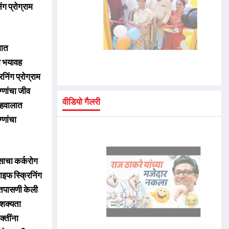
ग प्रोग्राम
शात
ही भयावह
निंग प्रोग्राम
ग्णांचा जीव
वीडियो गैलरी
अहवालात
्णांचा
ुसाचा कर्करोग
लाइफ स्क्रिनिंग
ी तपासणी केली
 शक्यता
क्तींना