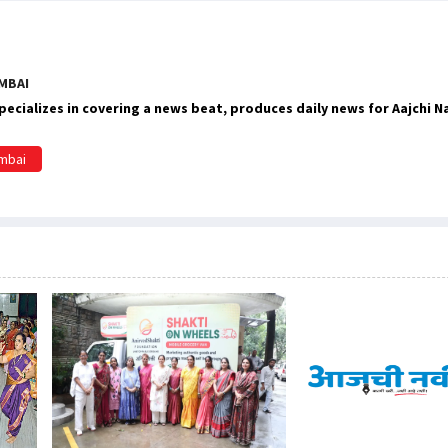
MBAI
ecializes in covering a news beat, produces daily news for Aajchi 
umbai