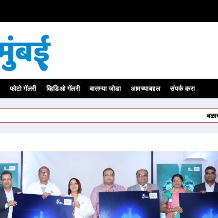
फोटो गॅलरी
व्हिडिओ गॅलरी
बातम्या जोडा
आमच्याबद्दल
संपर्क करा
बळाच्या जोरावर ज