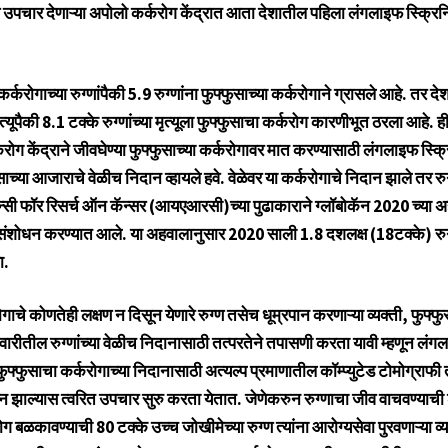
 उपचार देणाऱ्या अपोलो कर्करोग केंद्रात आता देशातील पहिला लंगलाइफ स्क्रिनिं
्करोगाच्या रुग्णांपैकी 5.9 रुग्णांना फुफ्फुसाच्या कर्करोगाने ग्रासले आहे. तर दे
मृत्यूपैकी 8.1 टक्के रुग्णांच्या मृत्यूला फुफ्फुसाचा कर्करोग कारणीभूत ठरला आहे. 
ग केंद्राने जीवघेण्या फुफ्फुसाच्या कर्करोगावर मात करण्यासाठी लंगलाइफ स्क्रि
साच्या आजाराचे वेळीच निदान व्हायले हवे. वेळेवर या कर्करोगाचे निदान झाले तर रु
न्सी फॉर रिसर्च ऑन कॅन्सर (आयएआरसी)च्या पुढाकाराने ग्लॉबोकॅन 2020 च्या 
बत संशोधन करण्यात आले. या अहवालानुसार 2020 साली 1.8 दशलक्ष (18टक्के) रुग
ा.
ाचे कोणतेही लक्षण न दिसून येणारे रुग्ण तसेच धूम्रपान करणाऱ्या व्यक्ती, फुफ्फ
 वर्गवारीतील रुग्णांच्या वेळीच निदानासाठी तत्परतेने तपासणी करता यावी म्हणून लंग
फुफ्फुसाचा कर्करोगाच्या निदानासाठी अत्यल्प प्रमाणातील कॉम्प्युटेड टोमोग्राफ
दान झाल्यास त्वरित उपचार सुरु करता येतात. जेणेकरुन रुग्णाचा जीव वाचवण्याची
करोग बळकावण्याची 80 टक्के उच्च जोखीमेच्या रुग्ण त्यांना आरोग्यसेवा पुरवणाऱ्या व्य