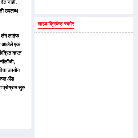
देत नाही.
िती उपलब्ध
लाइव क्रिकेट स्कोर
या लंग लाईफ
यात आलेले एक
केंद्रित करत
ोनॉलॉजी,
ॉजीचा उपयोग
िकल अँड
प्रोग्राम सुरु