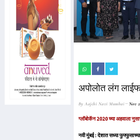
अपोलोत लंग लाईफ स
By Aajchi Navi Mumbai
Nov 2
ग्लॉबोकॅन 2020 च्या अहवाला नुसार 1
नवी मुंबई : देशात सध्या फुफ्फुसाच्य