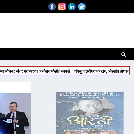
ंतर मंतरवरून आंदोलन मोडीत काढले
वांगचुक उपोषणावर ठाम; दिल्लीत होणार चक्काजाम
राज्