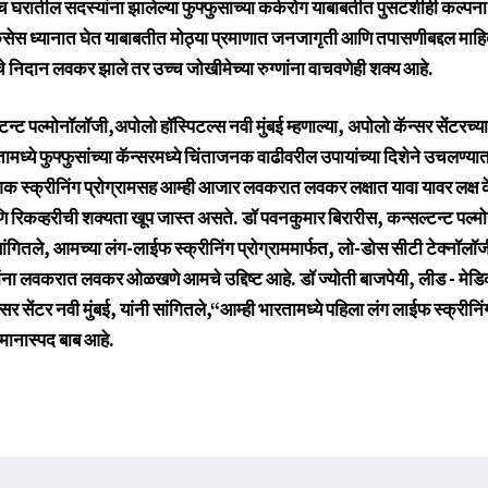
च घरातील सदस्यांना झालेल्या फुफ्फुसाच्या कर्करोग याबाबतीत पुसटशीही कल्पना 
ा केसेस ध्यानात घेत याबाबतीत मोठ्या प्रमाणात जनजागृती आणि तपासणीबद्दल माह
ाचे निदान लवकर झाले तर उच्च जोखीमेच्या रुग्णांना वाचवणेही शक्य आहे.
टन्ट पल्मोनॉलॉजी,अपोलो हॉस्पिटल्स नवी मुंबई म्हणाल्या, अपोलो कॅन्सर सेंटरच्
रतामध्ये फुफ्फुसांच्या कॅन्सरमध्ये चिंताजनक वाढीवरील उपायांच्या दिशेने उचलण्
ेशक स्क्रीनिंग प्रोग्रामसह आम्ही आजार लवकरात लवकर लक्षात यावा यावर लक्ष 
ि रिकव्हरीची शक्यता खूप जास्त असते. डॉ पवनकुमार बिरारीस, कन्सल्टन्ट पल्म
 सांगितले, आमच्या लंग-लाईफ स्क्रीनिंग प्रोग्राममार्फत, लो-डोस सीटी टेक्नॉल
ना लवकरात लवकर ओळखणे आमचे उद्दिष्ट आहे. डॉ ज्योती बाजपेयी, लीड - मेड
सेंटर नवी मुंबई, यांनी सांगितले,“आम्ही भारतामध्ये पहिला लंग लाईफ स्क्रीनिंग 
ानास्पद बाब आहे.