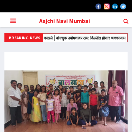
Aajchi Navi Mumbai
BREAKING NEWS
तरवरून आंदोलन मोडीत काढले
वांगचुक उपोषणावर ठाम; दिल्लीत होणार चक्काजाम
राज्याच्या