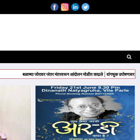
बळाच्या जोरावर जंतर मंतरवरून आंदोलन मोडीत काढले
वांगचुक उपोषणावर ठाम; दिल्लीत होण