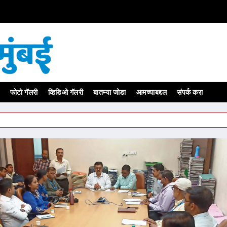
फोटो गॅलरी
व्हिडिओ गॅलरी
बातम्या जोडा
आमच्याबद्दल
संपर्क करा