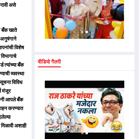
करावी असे
े बँक खाते
अनुषंगाने
थापनांची विशेष
 विभागाचे
वीडियो गैलरी
त्यांच्या बँक
्याची व्यवस्था
ा सूचना विविध
 मंजूर
ांनी आपले बँक
वाहन करण्यात
लेल्या
ना मिळावी अशाही