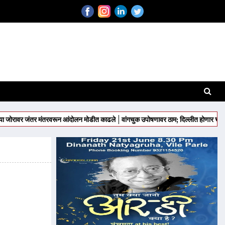
जंतर मंतरवरून आंदोलन मोडीत काढले
वांगचुक उपोषणावर ठाम; दिल्लीत होणार चक्काजाम
राज