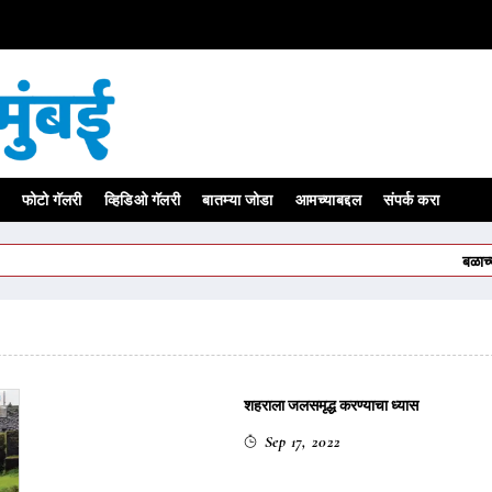
फोटो गॅलरी
व्हिडिओ गॅलरी
बातम्या जोडा
आमच्याबद्दल
संपर्क करा
बळाच्या जोरावर 
शहराला जलसमृद्ध करण्याचा ध्यास
Sep 17, 2022