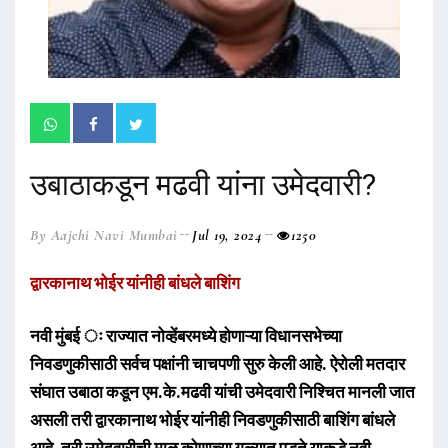
उबाठाकडून मढवी यांना उमेदवारी?
By Aajchi Navi Mumbai
Jul 19, 2024
1250
द्वारकानाथ भोईर यांनीही बांधले बाशिंग
नवी मुंबई ः राज्यात नोव्हेंबरमध्ये होणाऱ्या विधानसभेच्या
निवडणुकीसाठी सर्वच पक्षांनी चाचपणी सुरु केली आहे. ऐरोली मतदार
संघात उबाठा कडून एम.के.मढवी यांची उमेदवारी निश्चित मानली जात
असली तरी द्वारकानाथ भोईर यांनीही निवडणुकीसाठी बाशिंग बांधले
आहे. तरी उमेदवारीची माळ कोणाच्या गळ्यात पडते याकडे नवी