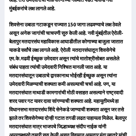
मुंबईकरांचे लक्ष लागले आहे.
शिवसेना उबाठा गटाकडून राज्यात 150 जागा लढवण्याचे लक्ष ठेवले
असून अनेक जागांची चाचपणी सुरु केली आहे. नवी मुंबईतील ऐरोली-
बेलापुर मतदारसंघ महाविकास आघाडीतील कोणाच्या बाजुला जातात
याकडे सर्वांचे लक्ष लागले आहे. ऐरोली मतदारसंघातून शिवसेनेचे
एम.के.मढवी ईच्छुक उमेदवार असून त्यांचे मातोश्रीसोबत असलेले
संबंध पाहता त्यांची उमेदवारी निश्चित मानली जात आहे. या
मतदारसंघातून उबाठाचे द्वारकानाथ भोईरही ईच्छुक असून त्यांना
उमेदवारी मिळण्याची शक्यता कमी असल्याची चर्चा आहे. पण, या
मतदारसंघात माथाडी कामगारांची मोठी वसाहत असल्याने राष्ट्रवादी
शरद पवार गट यावर दावा सांगण्याची शक्यता आहे. महायुतीमध्ये हा
विधानसभा मतदारसंघ शिंदे सेनेकडे जाण्याची शक्यता असून जर तसे
झाले तर शिवसेनेच्या दोन्ही गटात तगडी लढत पाहायला मिळेल. बेलापुर
मतदारसंघात मात्र भाजपचे जिल्हाध्यक्ष संदीप नाईक यांनी
अप्रत्यक्षपणे तयारी सुरु केली असून विद्यमान आमदार मंदा म्हात्रे यांची