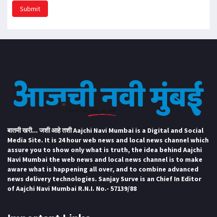
Submit
बातमी खरी... जशी आहे तशी Aajchi Navi Mumbai is a Digital and Social
Media Site. It is 24 hour web news and local news channel which
assure you to show only what is truth, the idea behind Aajchi
Navi Mumbai the web news and local news channel is to make
aware what is happening all over, and to combine advanced
news delivery technologies. Sanjay Surve is an Chief In Editor
of Aajchi Navi Mumbai R.N.I. No.- 57139/88