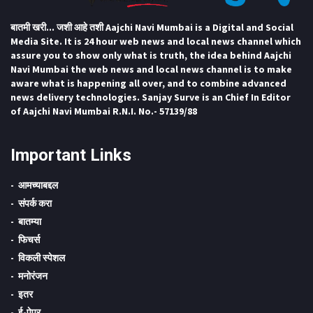
बातमी खरी... जशी आहे तशी Aajchi Navi Mumbai is a Digital and Social
Media Site. It is 24 hour web news and local news channel which
assure you to show only what is truth, the idea behind Aajchi
Navi Mumbai the web news and local news channel is to make
aware what is happening all over, and to combine advanced
news delivery technologies. Sanjay Surve is an Chief In Editor
of Aajchi Navi Mumbai R.N.I. No.- 57139/88
Important Links
आमच्याबद्दल
संपर्क करा
बातम्या
फिचर्स
विकली स्पेशल
मनोरंजन
इतर
ई-पेपर