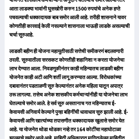
आता लाडक्या भावांनी घुसखोरी करुन 1500 रुपयांचे अनेक हप्ते
पचवल्याची धक्कादायक बाब समोर आली आहे. तरीही शासनाने यावर
कोणतीही कारवाई केली नसल्याने शासनाला भाऊही लाडके असल्याची
चर्चा सुरुआहे.
लाडकी बहीण ही योजना महायुतीसाठी सत्तेची समीकरणं बदलवणारी
ठरली. सुरुवातीला सरसकट कोणतीही शहानिशा न करता योजनेचा
लाभ देण्यात आला. निवडणुकीनंतर काही महिन्यातच लाडकी बहीण
योजनेत काही अटी आणि शर्ती लागू करण्यात आल्या. विरोधकांच्या
दबावानंतर पडताळणी सुरु केल्यानंतर अनेक महिला यातून अपात्र
ठरू लागल्या. तसेच अनेक शासकीय कर्मचाऱ्यांनीही या योजनेचा लाभ
घेतल्याचे समोर आले. हे सर्व सुरु असतानाच गत महिन्यातच ई-
केवायसी अनिवार्य केल्याने पुन्हा बहिनींची धावाधाव सुरु झाली आहे. ई-
केवायसी आणि खात्यांच्या तपासणीत धक्कादायक खुलासे समोर येत
आहे. या योजनेत थोडा थोडका नव्हे तर 164 कोटींचा महाघोटाळा
झाल्याचे समोर आले आहे. माहिती अधिकारात मागितलेल्या माहितीत