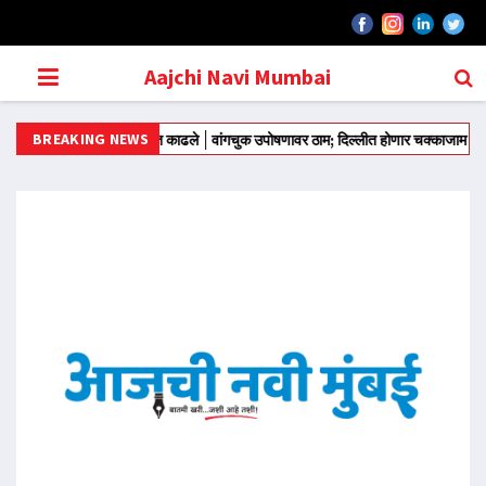
Aajchi Navi Mumbai
BREAKING NEWS
तरवरून आंदोलन मोडीत काढले
वांगचुक उपोषणावर ठाम; दिल्लीत होणार चक्काजाम
राज्याच्या