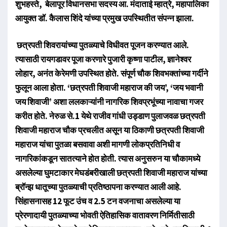
शुभहस्ते, बेलापूर विधानसभा सदस्य आ. मंदाताई म्हात्रे, महापालिका
आयुक्त डॉ. कैलास शिंदे यांच्या प्रमुख उपस्थितीत संपन्न झाला.
छत्रपती शिवरायांच्या पुतळ्याचे विधीवत पूजन करण्यात आले.
त्यासाठी रायगडावर पूजा करणारे पुजारी कृष्णा पाटील, ज्ञानेश्वर
लोहार, अनंत केरेमणी उपस्थित होते. संपूर्ण चौक शिवभक्तांच्या गर्दीने
फुलून आला होता. ‌‘छत्रपती शिवाजी महाराज की जय‌’, ‌‘जय भवानी
जय शिवाजी‌’ अशा ललकाऱ्यांनी नागरिक शिवप्रभूंच्या नावाचा गजर
करीत होते. नेरुळ से.1 येथे राजीव गांधी उड्डाण पुलाजवळ छत्रपती
शिवाजी महाराज चौक प्रचलीत असून या ठिकाणी छत्रपती शिवाजी
महाराज यांचा पुतळा बसवावा अशी मागणी लोकप्रतिनिधी व
नागरिकांकडून सातत्याने होत होती. त्यास अनुसरुन या चौकामध्ये
असलेल्या घुमटाकार मेघडंबरीखाली छत्रपती शिवाजी महाराज यांच्या
ब्रॉन्झ धातूच्या पुतळ्याची प्रतिष्ठापना करण्यात आली आहे.
सिंहासनासह 12 फूट उंच व 2.5 टन वजनाचा असलेल्या या
प्रेरणादायी पुतळ्याच्या भोवती ऐतिहासिक वातावरण निर्मितीसाठी