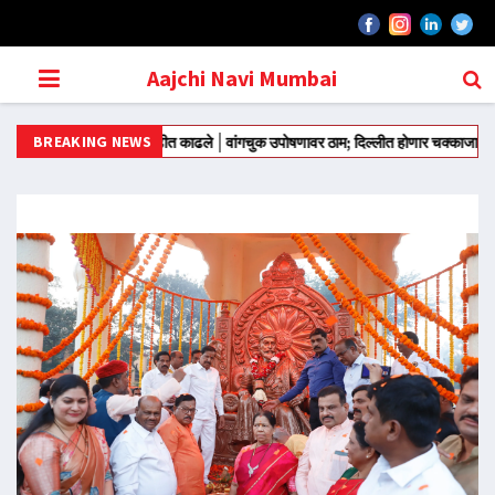
Aajchi Navi Mumbai
BREAKING NEWS
मंतरवरून आंदोलन मोडीत काढले
वांगचुक उपोषणावर ठाम; दिल्लीत होणार चक्काजाम
राज्याच्