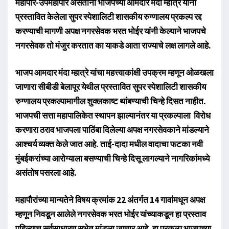
महापौर-उपमहापौर असताना भाजपच्या आमदार मंदा म्हात्रे यांनी
प्रस्तावित केलेला सुपर स्पेशालिटी शासकीय रुग्णालय प्रकल्प रद्द
करण्याची मागणी अपक्ष नगरसेवक भरत भोईर यांनी केल्याने भाजपचे
नगरसेवक तो मंजुर करतात का याकडे आता राज्याचे लक्ष लागले आहे.
भाजप आमदार मंदा म्हात्रे यांचा महत्त्वाकांक्षी उपक्रम म्हणून ओळखला
जाणारा सीबीडी बेलापूर येथील प्रस्तावित सुपर स्पेशालिटी शासकीय
रुग्णालय प्रकल्पामागील शुक्लकाष्ट थांबण्याची चिन्हे दिसत नाहीत.
भाजपची सत्ता महापालिकेत स्थापन झाल्यानंतर या प्रकल्पाला विरोध
करणारा ठराव भाजपला पाठिंबा दिलेल्या अपक्ष नगरसेवकाने मांडल्याने
आश्चर्य व्यक्त केले जात आहे. ताई-दादा मधील वादाचा फटका नवी
मुंबईकरांच्या आरोग्याला बसण्याची चिन्हे दिसू लागल्याने नागरिकांमध्ये
असंतोष पसरला आहे.
महापौरांच्या मान्यतेने विषय क्रमांक 22 अंतर्गत 14 गावांमधून अपक्ष
म्हणून निवडून आलेले नगरसेवक भरत भोईर यांच्याकडून हा प्रस्ताव
पहिल्याच सर्वसाधारण सभेत मांडला जाणार आहे. हा प्रकल्प भाजपच्या