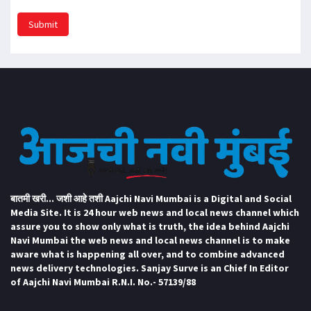
Submit
बातमी खरी... जशी आहे तशी Aajchi Navi Mumbai is a Digital and Social
Media Site. It is 24 hour web news and local news channel which
assure you to show only what is truth, the idea behind Aajchi
Navi Mumbai the web news and local news channel is to make
aware what is happening all over, and to combine advanced
news delivery technologies. Sanjay Surve is an Chief In Editor
of Aajchi Navi Mumbai R.N.I. No.- 57139/88