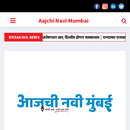
Aajchi Navi Mumbai
BREAKING NEWS
डीत काढले
वांगचुक उपोषणावर ठाम; दिल्लीत होणार चक्काजाम
राज्याच्या राजकारणात नव्या 