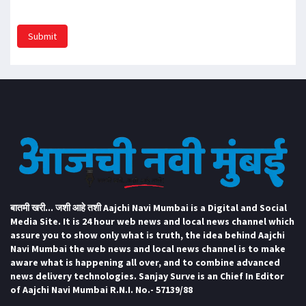
Submit
बातमी खरी... जशी आहे तशी Aajchi Navi Mumbai is a Digital and Social
Media Site. It is 24 hour web news and local news channel which
assure you to show only what is truth, the idea behind Aajchi
Navi Mumbai the web news and local news channel is to make
aware what is happening all over, and to combine advanced
news delivery technologies. Sanjay Surve is an Chief In Editor
of Aajchi Navi Mumbai R.N.I. No.- 57139/88