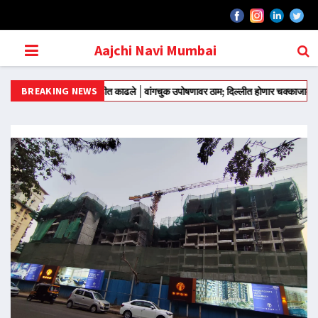
Aajchi Navi Mumbai
BREAKING NEWS
ंतरवरून आंदोलन मोडीत काढले
वांगचुक उपोषणावर ठाम; दिल्लीत होणार चक्काजाम
राज्याच्य