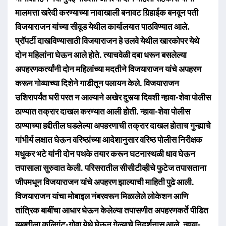
मालमत्ता खरेदी करण्याच्या नावाखाली बनावट गिर्‍हाईक बनवून पती
विजयाराजन यांच्या सीवूड येथील कार्यालयात पाठविण्यात आले.
प्रॉपर्टी दाखविण्यासाठी विजयाराजन हे उलवे येथील खारकोपर येथे
दोन महिलांना घेऊन आले होते. त्याचवेळी दबा धरून बसलेल्या
अपहरणकर्त्यांनी दोन महिलांच्या मदतीने विजयाराजन यांचे अपहरण
करून गोव्याच्या दिशेने गाडीतून पलायन केले. विजयाराजन
उशिरापर्यंत घरी परत न आल्याने अखेर दुसर्‍या दिवशी न्हावा-शेवा पोलीस
ठाण्यात तक्रार दाखल करण्यात आली होती. न्हावा-शेवा पोलीस
ठाण्याच्या हद्दीतील घडलेल्या अपहरणाची तक्रार दाखल होताच गुन्ह्याचे
गांभीर्य लक्षात घेऊन वरिष्ठांच्या आदेशानुसार वरिष्ठ पोलीस निरीक्षक
मधुकर भटे यांनी दोन पथके तयार करून घटनास्थळी धाव घेऊन
तपासाला सुरुवात केली. परिसरातील सीसीटीव्हीचे फुटेज तपासताना
जीपमधून विजयाराजन यांचे अपहरण झाल्याची माहिती पुढे आली.
विजयाराजन यांचा मोबाइल नंबरवरून मिळालेले लोकेशन आणि
तांत्रिक बाबींचा आधार घेऊन केलेल्या तपासणीत अपहरणकर्ते पीडित
व्यक्तीला कलिगुंट-गोवा येथे घेऊन गेल्याचे निदर्शनास आले. न्हावा-