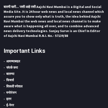
बातमी खरी... जशी आहे तशी Aajchi Navi Mumbai is a Digital and Social
Media Site. It is 24 hour web news and local news channel which
assure you to show only what is truth, the idea behind Aajchi
Navi Mumbai the web news and local news channel is to make
aware what is happening all over, and to combine advanced
news delivery technologies. Sanjay Surve is an Chief In Editor
of Aajchi Navi Mumbai R.N.I. No.- 57139/88
Important Links
आमच्याबद्दल
संपर्क करा
बातम्या
फिचर्स
विकली स्पेशल
मनोरंजन
इतर
ई-पेपर