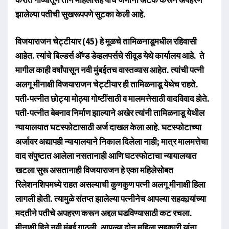
झालेल्या पतीची सुखरूपपणे सुटका केली आहे.
विजयाराजन चेट्टीयार (45) हे मूळचे तामिळनाडूमधील रहिवासी
आहेत. त्यांचे बिल्डर्स अ‍ॅण्ड डेव्हलपर्सचे सीवूड येथे कार्यालय आहे. ते
मागील काही वर्षांपासून नवी मुंबईतच वास्तव्यास आहेत. त्यांची पत्नी
अलगू मीनाक्षी विजयाराजन चेट्टीयार ही तामिळनाडू येथेच राहते.
पती-पत्नीत छोट्या मोठ्या गोष्टींसाठी व मालमत्तेसाठी वादविवाद होते.
पती-पत्नीत बेबनाव निर्माण झाल्याने अखेर त्यांनी तामिळनाडू येथील
न्यायालयात घटस्फोटासाठी अर्ज दाखल केला आहे. घटस्फोटाच्या
अर्जावर अद्यापही न्यायालयाने निकाल दिलेला नाही; मात्र मालमत्तेचा
वाद संपुष्टात आलेला नसतानाही आणि घटस्फोटाचा न्यायालयात
खटला सुरू असतानाही विजयाराजन हे एका महिलेसोबत
रिलेशनशिपमध्ये राहत असल्याची कुणकुण पत्नी अलगू मीनाक्षी हिला
लागली होती. त्यामुळे संतप्त झालेल्या पत्नीनेच आपल्या सहकार्‍यांच्या
मदतीने पतीचे अपहरण करून अद्दल घडविण्यासाठी कट रचला.
मीनाक्षी हिने नवी मुंबई गाठली. आपल्या दोन महिला सहकारी यांना