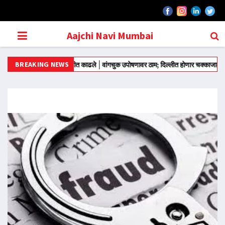
Aajchi Navi Mumbai
BREAKING NEWS
मंतरवरून आंदोलन मोडीत काढले
वांगचुक उपोषणावर ठाम; दिल्लीत होणार चक्काजाम
राज्याच्