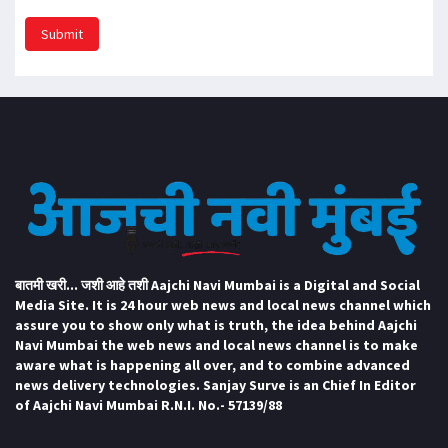
Submit
बातमी खरी... जशी आहे तशी Aajchi Navi Mumbai is a Digital and Social
Media Site. It is 24 hour web news and local news channel which
assure you to show only what is truth, the idea behind Aajchi
Navi Mumbai the web news and local news channel is to make
aware what is happening all over, and to combine advanced
news delivery technologies. Sanjay Surve is an Chief In Editor
of Aajchi Navi Mumbai R.N.I. No.- 57139/88