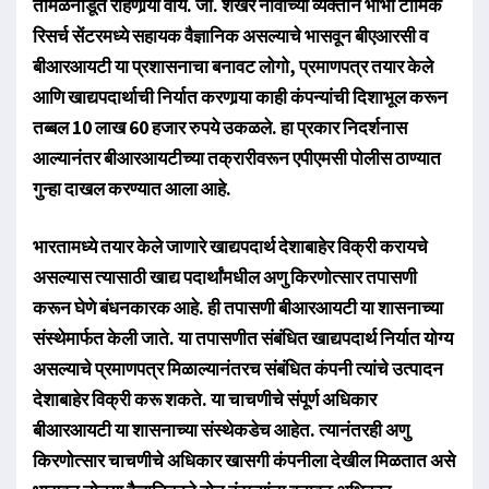
तमिळनाडूत राहणार्‍या वाय. जी. शेखर नावाच्या व्यक्तीने भाभा टोमिक
रिसर्च सेंटरमध्ये सहायक वैज्ञानिक असल्याचे भासवून बीएआरसी व
बीआरआयटी या प्रशासनाचा बनावट लोगो, प्रमाणपत्र तयार केले
आणि खाद्यपदार्थाची निर्यात करणार्‍या काही कंपन्यांची दिशाभूल करून
तब्बल 10 लाख 60 हजार रुपये उकळले. हा प्रकार निदर्शनास
आल्यानंतर बीआरआयटीच्या तक्रारीवरून एपीएमसी पोलीस ठाण्यात
गुन्हा दाखल करण्यात आला आहे.
भारतामध्ये तयार केले जाणारे खाद्यपदार्थ देशाबाहेर विक्री करायचे
असल्यास त्यासाठी खाद्य पदार्थांमधील अणु किरणोत्सार तपासणी
करून घेणे बंधनकारक आहे. ही तपासणी बीआरआयटी या शासनाच्या
संस्थेमार्फत केली जाते. या तपासणीत संबंधित खाद्यपदार्थ निर्यात योग्य
असल्याचे प्रमाणपत्र मिळाल्यानंतरच संबंधित कंपनी त्यांचे उत्पादन
देशाबाहेर विक्री करू शकते. या चाचणीचे संपूर्ण अधिकार
बीआरआयटी या शासनाच्या संस्थेकडेच आहेत. त्यानंतरही अणु
किरणोत्सार चाचणीचे अधिकार खासगी कंपनीला देखील मिळतात असे