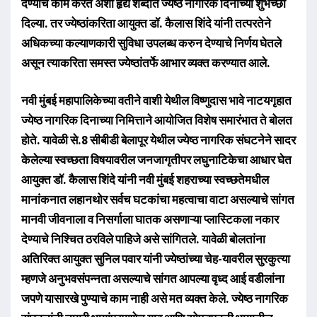
देण्याचे काम करते अशा हृद्य शब्दात ज्येष्ठ नागरिक दिनाच्या शुभेच्छा
दिल्या. तर ज्येष्ठांकरिता आयुक्त डॉ. कैलास शिंदे यांनी तत्परतेने
अधिकच्या कल्याणकारी सुविधा उपलब्ध करुन देण्याचे निर्णय घेतले
असून त्याकरिता समस्त ज्येष्ठांतर्फे आभार व्यक्त करण्यात आले.
नवी मुंबई महापालिकेच्या वतीने वाशी येथील विष्णुदास भावे नाटयगृहात
ज्येष्ठ नागरिक दिनाच्या निमित्ताने आयोजित विशेष समारंभात ते बोलत
होते. यावेळी से.8 सीबीडी बेलापूर येथील ज्येष्ठ नागरिक संघटनेने सादर
केलेल्या स्वच्छता विषयावरील जनजागृतीपर लघुनाटिकेचा आधार घेत
आयुक्त डॉ. कैलास शिंदे यांनी नवी मुंबई शहराच्या स्वच्छतेमधील
मानांकनात लहानथोर सर्वच घटकांचा महत्वाचा वाटा असल्याचे सांगत
मानवी जीवनाला व निसर्गाला घातक असणाऱ्या प्लास्टिकला नकार
देण्याचे निश्चित ठरविले पाहिजे असे सांगितले. यावेळी बोलतांना
अतिरिक्त आयुक्त सुनिल पवार यांनी ज्येष्ठांच्या चेह-यावरील सुरकुत्या
म्हणजे अनुभवसंपन्नता असल्याचे सांगत आपल्या वृध्द आई वडीलांना
जपणे यासारखे पुण्याचे काम नाही असे मत व्यक्त केले. ज्येष्ठ नागरिक