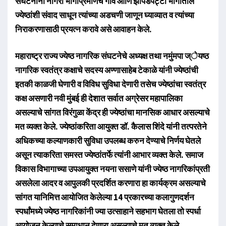
संघटनांनी नागरी भागांप्रमाणेच गाव आणि झोपडपट्टी भागातील
ज्येष्ठांशी संवाद साधून त्यांच्या अडचणी जाणून घ्याव्यात व त्यांच्या
निराकरणासाठी प्रयत्न करावे असे आवाहन केले.
महाराष्ट्र राज्य ज्येष्ठ नागरिक संघटनेचे अध्यक्ष तथा नमुंमपा ज्ेयष्ठ
नागरिक स्वतंत्र कक्षाचे सदस्य अण्णासाहेब टेकाळे यांनी ज्येष्ठांची
इतकी काळजी घेणारी व विविध सुविधा देणारी तसेच ज्येष्ठांचा स्वतंत्र
कक्ष असणारी नवी मुंबई ही देशात सर्वात अग्रेसर महापालिका
असल्याचे सांगत विरंगुळा केंद्र ही ज्येष्ठांचा मानसिक आधार असल्याचे
मत व्यक्त केले. ज्येष्ठांकरिता आयुक्त डॉ. कैलास शिंदे यांनी तत्परतेने
अधिकच्या कल्याणकारी सुविधा उपलब्ध करुन देण्याचे निर्णय घेतले
असून त्याकरिता समस्त ज्येष्ठांतर्फे त्यांनी आभार व्यक्त केले. समाज
विकास विभागाच्या उपआयुक्त नयना ससाणे यांनी ज्येष्ठ नागरिकांप्रती
असलेला आदर व आपुलकी प्रदर्शित करणारा हा कार्यक्रम असल्याचे
सांगत यानिमित्त आयोजित केलेल्या 14 प्रकारच्या कलागुणदर्शन
स्पर्धांमध्ये ज्येष्ठ नागरिकांनी ज्या उत्साहाने सहभाग घेतला तो स्पर्धा
आयोजन केल्याचे समाधान देणारा असल्याचे मत व्यक्त केले.