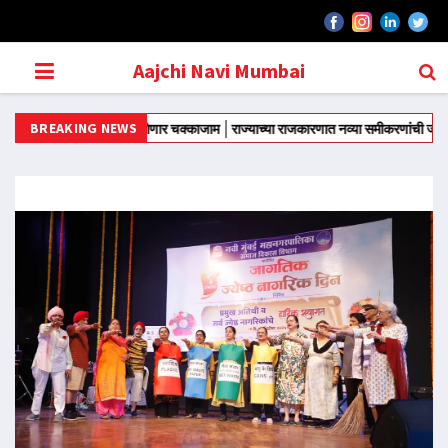
Aajchi Navi Mumbai
BREAKING NEWS
णावर ठाम; दिल्लीत होणार चक्काजाम
राज्याच्या राजकारणात नव्या समीकरणांची जोरदार चर्चा