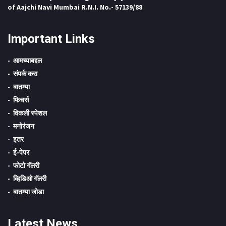
of Aajchi Navi Mumbai R.N.I. No.- 57139/88
Important Links
आमच्याबद्दल
संपर्क करा
बातम्या
फिचर्स
विकली स्पेशल
मनोरंजन
इतर
ई-पेपर
फोटो गॅलरी
व्हिडिओ गॅलरी
बातम्या जोडा
Latest News