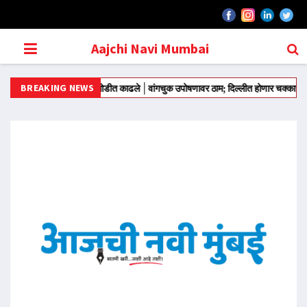
Aajchi Navi Mumbai
BREAKING NEWS
तर मंतरवरून आंदोलन मोडीत काढले
वांगचुक उपोषणावर ठाम; दिल्लीत होणार चक्काजाम
राज्य