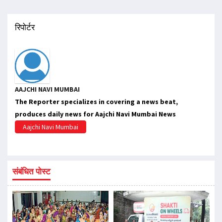
रिपोर्टर
AAJCHI NAVI MUMBAI
The Reporter specializes in covering a news beat,
produces daily news for Aajchi Navi Mumbai News
Aajchi Navi Mumbai
संबंधित पोस्ट