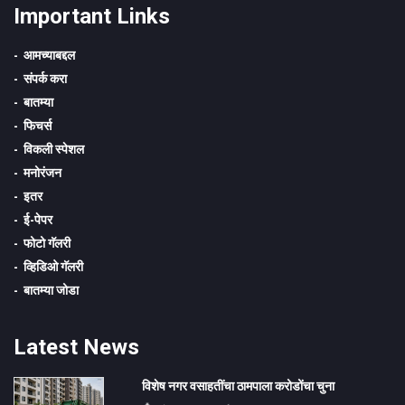
Important Links
आमच्याबद्दल
संपर्क करा
बातम्या
फिचर्स
विकली स्पेशल
मनोरंजन
इतर
ई-पेपर
फोटो गॅलरी
व्हिडिओ गॅलरी
बातम्या जोडा
Latest News
विशेष नगर वसाहतींचा ठामपाला करोडोंचा चुना