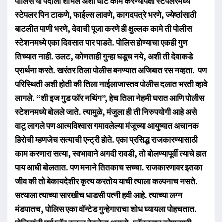
पोलिस या पदाला शोभेल अशी धीट कामं करण्यापेक्षा स्टेपलरमध्ये
स्टेपलर पिन टाकणे, फाईल्स लावणे, कागदपत्रे भरणे, ज्येष्ठांसाठी
बाटलीत पाणी भरणे, देवाची पूजा करणे ही क्षुल्लक कामे ती पोलीस
स्टेशनमध्ये एका दिवसात पार पाडते. पोलिस होण्याचा एकही गुण
तिच्यात नाही. उलट, कोणताही गुन्हा घडूच नये, अशी ती देवाकडे
प्रार्थना करते. खरंतर तिला पोलीस बनण्यात अजिबात रस नव्हता. पण
परिस्थिती अशी होती की तिला नाईलाजास्तव पोलीस दलात भरती व्हावे
लागले. “शी इज गुड फॉर नथिंग”, हेच तिला नेहमी घरात आणि पोलीस
स्टेशनमध्ये बोलले जाते. त्यामुळे, मंजुला ही ती निरुपयोगी आहे असे
वाटू लागले पण आत्मविश्वास गमावलेल्या मंजूच्या आयुष्यात अचानक
हिरोची म्हणजेच सत्याची एन्ट्री होते. एका प्रसिद्ध राजकारण्यासाठी
काम करणारा सत्या, स्वभावाने अगदी रावडी, तो बोलण्यापूर्वी त्याचे हात
पाय आधी बोलतात. पण मनाने तितकाच सच्चा. राजकारणावर इतका
जीव की तो बेकायदेशीर कृत्य करतोय याची त्याला कल्पनाच नसते.
सत्याला त्याच्या सारखीच धाडसी पत्नी हवी आहे. त्याच्या लग्न
मंडपातच, पोलिस एका वॉन्टेड गुन्हेगाराचा शोध घ्यायला पोहचतात.