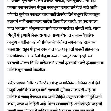
पोलिसांनी पूर्ण प्लॅन करून ठेवलेला असतो, प्लॅननुसार कोणत्याही
कामात रस नसलेल्या मंजूला नववधूच्या रूपात उभे केले जाते आणि
जोपर्यंत गुन्हेगार पकडला जात नाही तोपर्यंत तिने वधूच्या ठिकाणाहून
हलायचं नाही असा कडक आदेश तिला दिला जातो. पण कट रचला
जात असताना, मंजूच्या लग्नाची गाठ सत्यासोबत बांधली जाते. आता
भित्री मंजू आणि निडर सत्या लग्नाच्या बंधनात सामान्य वैवाहिक
आयुष्य जगतील का? दोघांचं एकमेकांसोबत जमेल का? सत्याच्या
सहवासात राहून मंजूच्या स्वभावात बदल घडून ती धाडसी होईल का?
आत्मविश्वास गमावलेली मंजू या नव्या नात्यामुळे स्वतंत्र होऊन
स्वतःची ओळख निर्माण करेल का? या सर्व प्रश्नांची उत्तरे प्रेक्षकांना या
मालिकेतून नक्की मिळतील.
संदीप जाधव निर्मित 'कॉन्स्टेबल मंजू' या मालिकेत मोनिका राठी हिने
मंजुची आणि वैभव कदम यांनी सत्याची भूमिका साकारली आहे. या
मालिकेचे संवाद तेजपाल वाघ यांनी लिहिले असून स्वप्नील गांगुर्डे यांनी
कथा, पटकथा लिहिली आहे. भिन्न स्वभावाची ही अनोखी प्रेम कहाणी
नक्की पाहा सोमवार ते शनिवार रात्री 8 वाजता फक्त सन मराठी