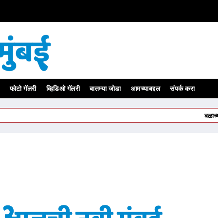
फोटो गॅलरी
व्हिडिओ गॅलरी
बातम्या जोडा
आमच्याबद्दल
संपर्क करा
बळाच्या जोरावर 