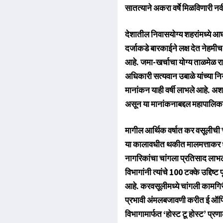
सातत्याने अकरा वर्षे मिळविणारी 
देशातील निवासयोग्य शहरांमध्ये आघा
दर्जाकडे बारकाईने लक्ष देत नेहमी
आहे. जमा-खर्चाचा योग्य ताळमेळ राख
अधिकारी सत्यवान उबाळे यांच्या निय
मानांकन याही वर्षी लाभले आहे. अश
असून या मानांकनाबद्दल महापालिका 
मागील आर्थिक वर्षात कर वसूलीची च
या कालावधीत थकीत मालमत्ताकर धा
नागरिकांचा चांगला प्रतिसाद लाभल
विभागांनी त्यांचे 100 टक्के उद्दिष
आहे. करवसूलीमध्ये चांगली कामगिरी 
प्रभावी अंमलबजावणी करीत ई ऑफि
विभागामार्फत ‌‘होस्ट टू होस्ट‌’ प्