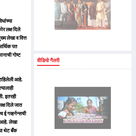
धांच्या
ोर लक्ष दिले
्य लेखा व वित्त
 आर्थिक पत
मानाची गोष्ट
वीडियो गैलरी
राहिलेली आहे.
्यालाही
ली. इतरही
लक्ष दिले जात
 ई गव्हर्नन्सची
आहे. लेखा
या थेट बँक