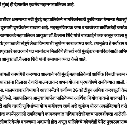
नवी मुंबई ही देशातील एकमेव महानगरपालिका आहे.
डीवर असणाऱ्या नवी मुंबई महापालिकेने नागरिकांसाठी पुरविण्यात येणाऱ्या सेवासुवि
च दूरगामी दृष्टीकोन राखला आहे. महसूलविषयक जमा व खर्चाच्या बाबींकडेही काटेक
ण्याकडे महापालिका आयुक्त डॉ.कैलास शिंदे यांचे बारकाईने लक्ष असून त्याला मुख
ंत्रणाखाली संपूर्ण लेखा विभागाची सुयोग्य साथ लाभत आहे. त्यामुळेच हे सर्वोत्तम
ाप्रकारे सातत्याने पत मानांकन मिळविणे ही सर्व नवी मुंबईकर नागरिकांसाठी अभि
आयुक्तडॉ.कैलास शिंदे यांनी समाधान व्यक्त केले आहे.
ांगली कामगिरी करण्यात आल्याने नवी मुंबई महापालिकेची आर्थिक स्थिती सक्षम 
रकांना दिलासा देणारी मालमत्ताकर अभय योजना प्रभावीपणे राबविण्यात आली. त
ा. मालमत्ताकर विभागाने आत्तापर्यंतचे सर्वोच्च 26 कोटीहून अधिक करवसूली के
्ट पूर्ण केले. महापालिका आयुक्तांमार्फत पालिकेच्या आर्थिक नियोजनाकडे बारकाईने 
आणि नागरी सुविधांच्या योग्य बाबींवरच खर्च असे सुयोग्य धोरण अवलंबिल्याने तसेच
स कार्यप्रणाली राबविल्याने कामकाजात गतिमानतेसोबतच पारदर्शकता आलेली 
रणालीव्दारे देयके व रक्कमा अदायगी होत असून पालिकेचे कोणतेही पेमेंट पुरवठादाराच्