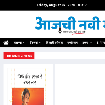
Friday, August 07, 2026 - 03:17
बातम्या
फिचर्स
विकली स्पेशल
मनोरंजन
इतर
ई-पेपर
BREAKING NEWS