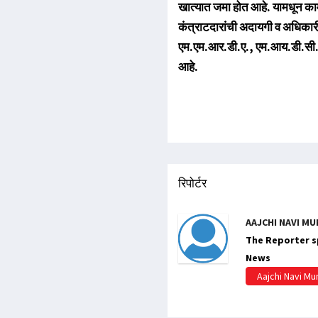
खात्यात जमा होत आहे. यामधून क
कंत्राटदारांची अदायगी व अधिकारी, 
एम.एम.आर.डी.ए., एम.आय.डी.सी. या
आहे.
रिपोर्टर
AAJCHI NAVI MU
The Reporter sp
News
Aajchi Navi M