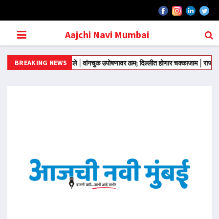
Aajchi Navi Mumbai
BREAKING NEWS
ून आंदोलन मोडीत काढले
वांगचुक उपोषणावर ठाम; दिल्लीत होणार चक्काजाम
राज्याच्या राजक