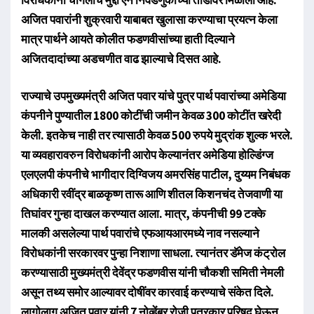
अजित पवारांनी शुक्रवारी याबाबत खुलासा करण्याचा प्रयत्न केला
मात्र पार्थने आयते कोलीत फडणवीसांच्या हाती दिल्याने
अजितदादांच्या अडचणीत वाढ झाल्याचे दिसत आहे.
राज्याचे उपमुख्यमंत्री अजित पवार यांचे पुत्र पार्थ पवारांच्या अमेडिया
कंपनीने पुण्यातील 1800 कोटींची जमीन केवळ 300 कोटींत खरेदी
केली. इतकेच नाही तर त्यासाठी केवळ 500 रुपये मुद्रांक शुल्क भरले.
या व्यवहारावरुन विरोधकांनी आरोप केल्यानंतर अमेडिया होल्डिंग्ज
एलएलपी कंपनीचे भागीदार दिग्विजय अमरसिंह पाटील, दुय्यम निबंधक
अधिकारी रवींद्र बाळकृष्ण तारू आणि शीतल किशनचंद तेजवाणी या
तिघांवर गुन्हा दाखल करण्यात आला. मात्र, कंपनीची 99 टक्के
मालकी असलेल्या पार्थ पवारांचे एफआयआरमध्ये नाव नसल्याने
विरोधकांनी सरकारवर पुन्हा निशाणा साधला. त्यानंतर डॅमेज कंट्रोल
करण्यासाठी मुख्यमंत्री देवेंद्र फडणवीस यांनी चौकशी समिती नेमली
असून तथ्य समोर आल्यावर दोषींवर कारवाई करण्याचे संकेत दिले.
लागोलाग अजित पवार यांनी 7 नोव्हेंबर रोजी पत्रकार परिषद घेऊन