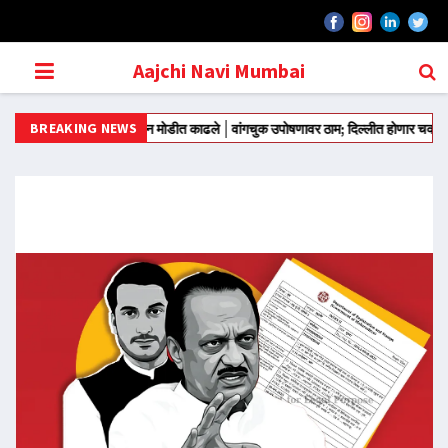
Aajchi Navi Mumbai
BREAKING NEWS
ंतर मंतरवरून आंदोलन मोडीत काढले
वांगचुक उपोषणावर ठाम; दिल्लीत होणार चक्काजाम
राज्