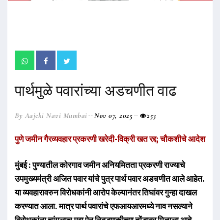
पार्थमुळे पवारांच्या अडचणीत वाढ
By Aajchi Navi Mumbai
Nov 07, 2025
253
पुणे जमीन गैरव्यवहार प्रकरणी खरेदी-विक्री खत रद्द; चौकशीचे आदेश
मुंबई : पुण्यातील कोरगाव जमीन अनियमितता प्रकरणी राज्याचे
उपमुख्यमंत्री अजित पवार यांचे पुत्र पार्थ पवार अडचणीत आले आहेत.
या व्यवहारावरुन विरोधकांनी आरोप केल्यानंतर तिघांवर गुन्हा दाखल
करण्यात आला. मात्र पार्थ पवारांचे एफआयआरमध्ये नाव नसल्याने
विरोधकांना चांगलाच मुद्दा ऐन निवडणुकीच्या तोंडावर मिळाला आहे.