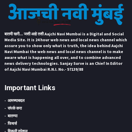
बातमी खरी... जशी आहे तशी Aajchi Navi Mumbai is a Digital and Social
Media Site. It is 24 hour web news and local news channel which
assure you to show only what is truth, the idea behind Aajchi
Navi Mumbai the web news and local news channel is to make
aware what is happening all over, and to combine advanced
news delivery technologies. Sanjay Surve is an Chief In Editor
of Aajchi Navi Mumbai R.N.I. No.- 57139/88
Important Links
आमच्याबद्दल
संपर्क करा
बातम्या
फिचर्स
विकली स्पेशल