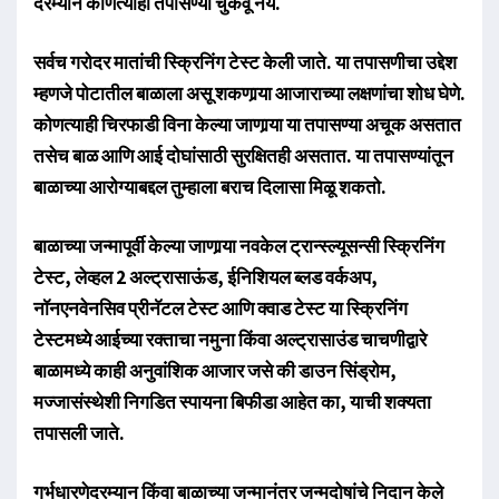
दरम्यान कोणत्याही तपासण्या चुकवू नये.
सर्वच गरोदर मातांची स्क्रिनिंग टेस्ट केली जाते. या तपासणीचा उद्देश
म्हणजे पोटातील बाळाला असू शकणार्‍या आजाराच्या लक्षणांचा शोध घेणे.
कोणत्याही चिरफाडी विना केल्या जाणार्‍या या तपासण्या अचूक असतात
तसेच बाळ आणि आई दोघांसाठी सुरक्षितही असतात. या तपासण्यांतून
बाळाच्या आरोग्याबद्दल तुम्हाला बराच दिलासा मिळू शकतो.
बाळाच्या जन्मापूर्वी केल्या जाणार्‍या नवकेल ट्रान्स्ल्यूसन्सी स्क्रिनिंग
टेस्ट, लेव्हल 2 अल्ट्रासाऊंड, ईनिशियल ब्लड वर्कअप,
नॉनएनवेनसिव प्रीनॅटल टेस्ट आणि क्वाड टेस्ट या स्क्रिनिंग
टेस्टमध्ये आईच्या रक्ताचा नमुना किंवा अल्ट्रासाउंड चाचणीद्वारे
बाळामध्ये काही अनुवांशिक आजार जसे की डाउन सिंड्रोम,
मज्जासंस्थेशी निगडित स्पायना बिफीडा आहेत का, याची शक्यता
तपासली जाते.
गर्भधारणेदरम्यान किंवा बाळाच्या जन्मानंतर जन्मदोषांचे निदान केले