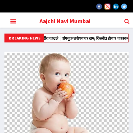
Aajchi Navi Mumbai
BREAKING NEWS
मंतरवरून आंदोलन मोडीत काढले
वांगचुक उपोषणावर ठाम; दिल्लीत होणार चक्काजाम
राज्याच्