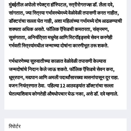
मुंबईतील अपोलो स्पेक्ट्रा हॉस्पिटल, स्त्रीरोगतज्ज्ञ डॉ. लैला दवे,
सांगतात, ज्या स्त्रिया गर्भावस्थेमध्ये वेळोवेळी तपासणी करत नाहीत,
डॉक्टरांचा सल्ला घेत नाही, अशा महिलांच्या गर्भामध्ये दोष आढळण्याची
शक्यता अधिक असते. फॉलिक ऍसिडची कमतरता, संक्रमण,
सुसंगतता, अनियंत्रित मधुमेह आणि स्टिरॉइड्सचे सेवन करणेही
गर्भवती स्त्रियांमधील जन्माच्या दोषांना कारणीभूत ठरू शकते.
गर्भधारणेच्या सुरुवातीच्या काळात वेळोवेळी तपासणी केल्यास
जन्मदोषांचे निदान केले जाऊ शकते. फॉलिक ऍसिडचे सेवन करा,
धूम्रपान, मद्यपान आणि अमली पदार्थांसारख्या व्यसनांपासून दूर राहा.
वजन नियंत्रणात ठेवा. पहिल्या 12 आठवड्यांत डॉक्टरांचा सल्ला
घेतल्याशिवाय कोणतेही औषधोपचार घेऊ नका, असे डॉ. दवे म्हणाले.
रिपोर्टर