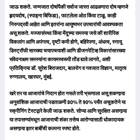
जाऊ शकते. जन्मजात दोषांपैकी सर्वाज जास्त आढळणारा दोष म्हणजे
हृदयदोष, (स्पाइना बिफिडा), फाटलेला ओठ किंवा टाळू. काही
निरुपद्रवी आहेत आणि इतरांना आयुष्यभर उपचारांची आवश्यकता
असू शकते. मज्जासंस्था किंवा मेंदूच्या समस्या जसे की शारीरिक
विकलांग आणि अपंगत्व, दृष्टी कमी होणे, बहिरेपणा, अंधत्व, स्नायू
डिस्ट्रॉफी सारख्या चयापचयाशी आणि डीजनरेटिव्ह विकारांसारख्या
संवेदनाक्षम समस्यांना कायमस्वरूपी तोंड द्यावे लागते, अशी
प्रतिक्रिया डॉ. सुरेश बिराजदार, बालरोग व नवजात विज्ञान, मातृत्व
रुग्णालय, खारघर, मुंबई.
खरे तर या आजारांचे निदान होत नसले तरी भ्रूणाला असू शकणार्‍या
अनुवांशिक आजाराची पडताळणी 80% ते 90% पर्यंत अचूकतेने या
स्क्रीनिंग टेस्टद्वारे केली जाऊ शकते. सोप्या आणि सुरक्षित असणार्‍या
या तपासण्यांमधून आजाराची शंका तसेच आरोग्यासाठी धोकादायक
असणार्‍या इतर बाबींची कल्पना स्पष्ट होते.