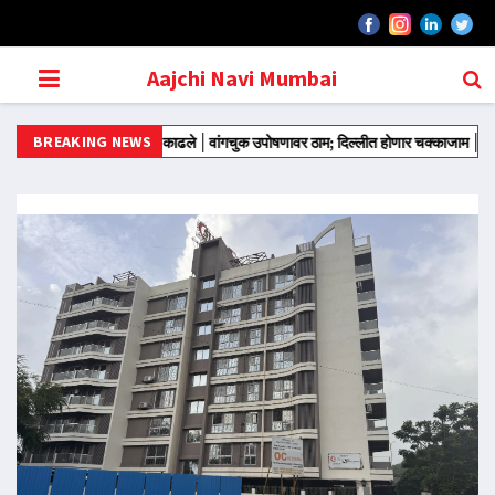
Aajchi Navi Mumbai
BREAKING NEWS
वरून आंदोलन मोडीत काढले
वांगचुक उपोषणावर ठाम; दिल्लीत होणार चक्काजाम
राज्याच्या रा