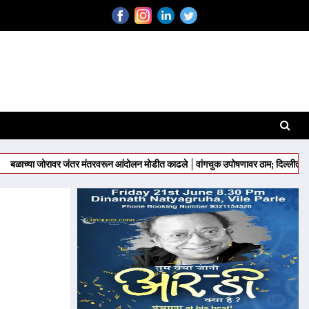
ोरावर जंतर मंतरवरून आंदोलन मोडीत काढले
वांगचुक उपोषणावर ठाम; दिल्लीत होणार चक्काज