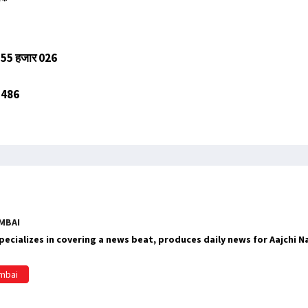
लाख 55 हजार 026
र 486
MBAI
ecializes in covering a news beat, produces daily news for Aajchi 
umbai