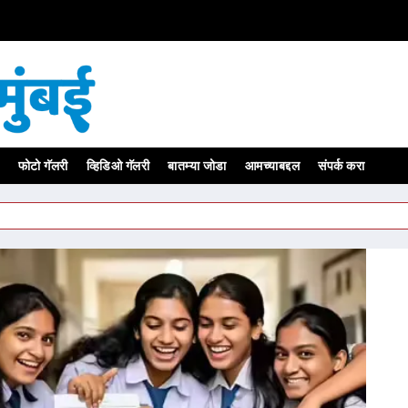
फोटो गॅलरी
व्हिडिओ गॅलरी
बातम्या जोडा
आमच्याबद्दल
संपर्क करा
बळाच्या ज